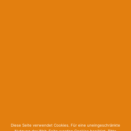
Mit Unterstützung von Bund, Land und Europäischer Union wird im Rahmen
des
Leader-Kleinprojektes „Sozialkapital vermehren“
die technische
Ausstattung für das Bildungszentrum von vitamin R und die Projektkoordination
für 2019 finanziert. Damit werden Fachkräften aus dem Sozial- und
Gesundheitsbereich qualitativ hochwertige Aus- und
Weiterbildungsmöglichkeiten angeboten.
Facebook
Diese Seite verwendet Cookies. Für eine uneingeschränkte
2026 © vitamin R. Alle Rechte vorbehalten.