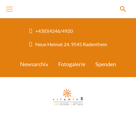
Skip
to
content
+43(0)4246/4920
Neue Heimat 24, 9545 Radenthein
Newsarchiv
Fotogalerie
Spenden